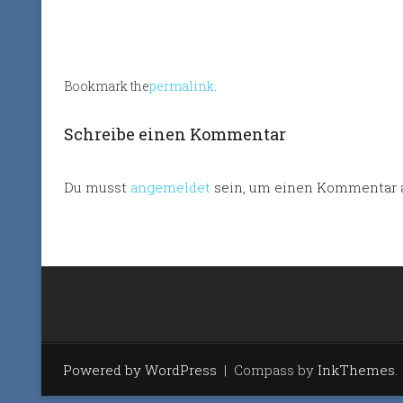
Bookmark the
permalink
.
Schreibe einen Kommentar
Du musst
angemeldet
sein, um einen Kommentar 
Powered by WordPress
|
Compass by
InkThemes
.