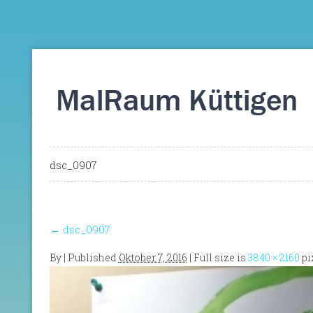
dsc_0907
←
dsc_0907
By
|
Published
Oktober 7, 2016
| Full size is
3840 × 2160
pi