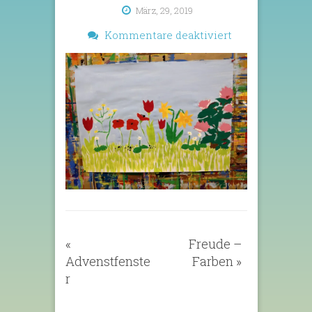
März, 29, 2019
für
Kommentare deaktiviert
Frühling
«
Freude –
Advenstfenste
Farben
»
r