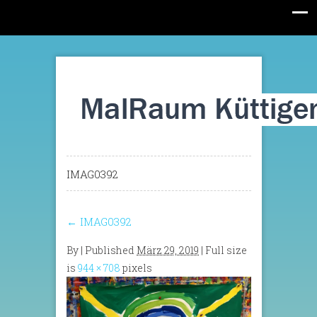
IMAG0392
←
IMAG0392
By
|
Published
März 29, 2019
| Full size
is
944 × 708
pixels