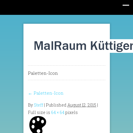
Paletten-Icon
←
Paletten-Icon
By
Steff
|
Published
August 12, 2015
|
Full size is
64 × 64
pixels